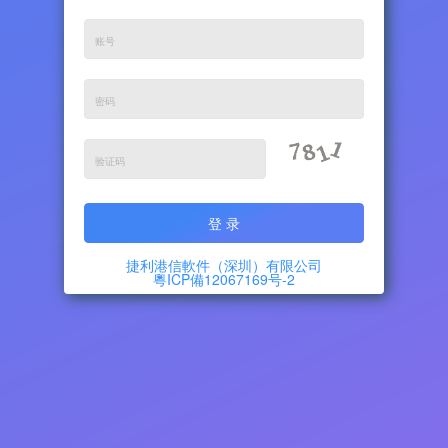
捷利港信軟件（深圳）有限公司
粵ICP備12067169号-2